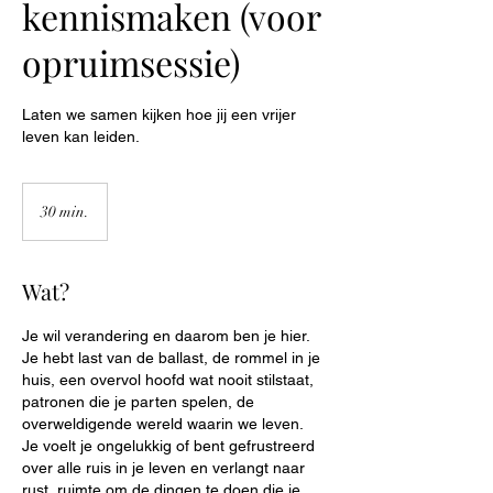
kennismaken (voor
opruimsessie)
Laten we samen kijken hoe jij een vrijer
leven kan leiden.
30 min.
3
0
m
i
Wat?
n
.
Je wil verandering en daarom ben je hier.
Je hebt last van de ballast, de rommel in je
huis, een overvol hoofd wat nooit stilstaat,
patronen die je parten spelen, de
overweldigende wereld waarin we leven.
Je voelt je ongelukkig of bent gefrustreerd
over alle ruis in je leven en verlangt naar
rust, ruimte om de dingen te doen die je