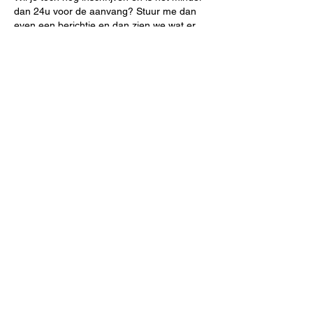
dan 24u voor de aanvang? Stuur me dan
even een berichtje en dan zien we wat er
mogelijk is!
Contactgegevens
0476484595
legrand.marijn@gmail.com
Marijn Minimaliseert
legrand.marijn@gmail.com