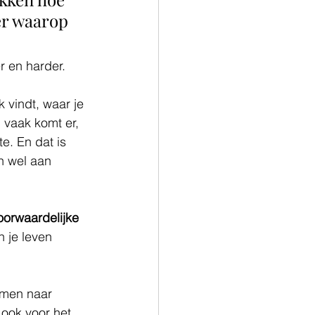
er waarop 
r en harder.
 vindt, waar je 
 vaak komt er, 
e. En dat is 
n wel aan 
 
orwaardelijke 
 je leven 
amen naar 
ook voor het 