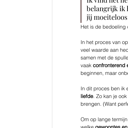
belangrijk ik
jij moeiteloo
Het is de bedoeling d
In het proces van opr
veel waarde aan hech
samen met de spullen
vaak 
confronterend e
beginnen, maar onbe
In dit proces ben ik 
liefde
. Zo kan je ook
brengen. (Want perfe
Om op lange termijn
welke 
gewoontes en