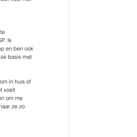
 
te 
. Ik 
ep en ben ook 
kse basis met 
m in huis of 
 voelt 
gen om me 
naar ze zo 