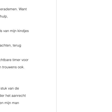
 herademen. Want 
hulp, 
s van mijn kindjes 
achten, terug 
chtbare timer voor 
n trouwens ook. 
 stuk van de 
der het aanrecht 
oen mijn man 