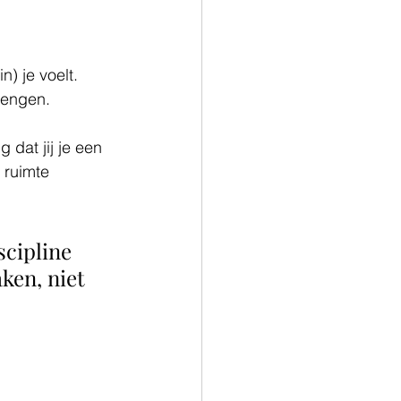
) je voelt. 
rengen.
g dat jij je een 
 ruimte 
scipline 
ken, niet 