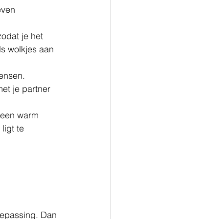
even 
odat je het 
ls wolkjes aan 
ensen. 
et je partner 
r een warm 
igt te 
.
toepassing. Dan 