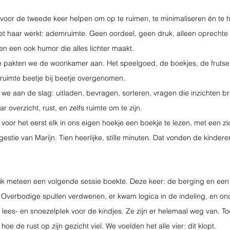
voor de tweede keer helpen om op te ruimen, te minimaliseren én te
e met haar werkt: ademruimte. Geen oordeel, geen druk, alleen oprechte 
n een ook humor die alles lichter maakt.
e pakten we de woonkamer aan. Het speelgoed, de boekjes, de frutsel
ruimte beetje bij beetje overgenomen. 
e aan de slag: uitladen, bevragen, sorteren, vragen die inzichten br
 overzicht, rust, en zelfs ruimte om te zijn. 
voor het eerst elk in ons eigen hoekje een boekje te lezen, met een zi
estie van Marijn. Tien heerlijke, stille minuten. Dat vonden de kindere
 ik meteen een volgende sessie boekte. Deze keer: de berging en een
 Overbodige spullen verdwenen, er kwam logica in de indeling, en on
ees- en snoezelplek voor de kindjes. Ze zijn er helemaal weg van. T
k hoe de rust op zijn gezicht viel. We voelden het alle vier: dit klopt.