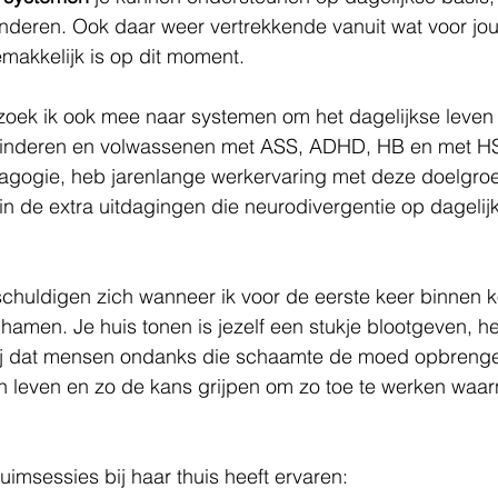
inderen. Ook daar weer vertrekkende vanuit wat voor jou
makkelijk is op dit moment. 
zoek ik ook mee naar systemen om het dagelijkse leven 
kinderen en volwassenen met ASS, ADHD, HB en met HSP
gogie, heb jarenlange werkervaring met deze doelgro
n de extra uitdagingen die neurodivergentie op dagelij
huldigen zich wanneer ik voor de eerste keer binnen ko
hamen. Je huis tonen is jezelf een stukje blootgeven, het
blij dat mensen ondanks die schaamte de moed opbren
un leven en zo de kans grijpen om zo toe te werken waar
msessies bij haar thuis heeft ervaren: