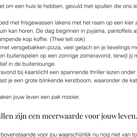
et om een huis te hebben, gevuld met spullen die ons l
 
bed met frisgewassen lakens met het raam op een kier z
uin kan horen. De dag beginnen in pyjama, pantoffels a
mpende kop koffie. (Thee telt ook)
met versgebakken pizza, veel gelach en je lievelings m
n buitenspelen op een zonnige zomeravond, terwijl jij m
ief in de buitenlounge. 
avond bij kaarslicht een spannende thriller lezen onde
st je een grote blinkende kerstboom, waaronder de kat l
maken jouw leven een pak mooier.
ullen zijn een meerwaarde voor jouw leven
 het bovenstaande voor jou waarschijnlijk nu nog niet van 