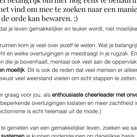
 het vind om mee te zoeken naar een mani
s de orde kan bewaren. :)
at je leven gemakkelijker en leuker wordt, niet moeilijke
uimen kom je veel over jezelf te weten. Wat je belangrijk
t en welke overtuigingen je meedraagt in je rugzak. En
 die je bovenhaalt, mentaal ook veel aan de oppervlakt
n moeilijk
. Dit is ook de reden dat veel mensen er allee
wust veel weerstand voelen om echt stappen te zetten.
er graag voor jou, als 
enthousiaste cheerleader met onvo
 beperkende overtuigingen loslaten en meer zachtheid in
ctionisme is echt helemaal uit de mode.)
 te genieten van een gemakkelijker leven, zoeken we s
 systemen
 je kunnen ondersteunen op dagelijkse basis, 