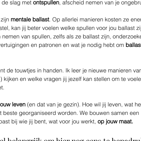
de slag met 
ontspullen
, afscheid nemen van je ongebru
zijn 
mentale ballast
. Op allerlei manieren kosten ze ene
tel, kan jij beter voelen welke spullen voor jou ballast zijn
n nemen van spullen, zelfs als ze ballast zijn, onderzo
ertuigingen en patronen en wat je nodig hebt om 
ballas
nt de touwtjes in handen. Ik leer je nieuwe manieren van
) kijken en welke vragen jij jezelf kan stellen om te voele
t. 
jouw leven
 (en dat van je gezin). Hoe wil jij leven, wat h
at beste georganiseerd worden. We bouwen samen een 
past bij wie jij bent, wat voor jou werkt, 
op jouw maat.
eel belangrijk om hier nog eens te benadr